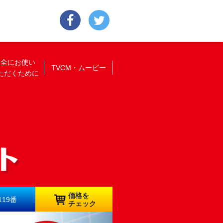
安全にお使い
TVCM・ムービー
ただくために
価格を
19番
チェック