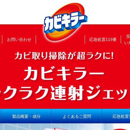
お問い合わせ
応急処置119番
い
製品概要・成分
よくあるご質問
応急処置1