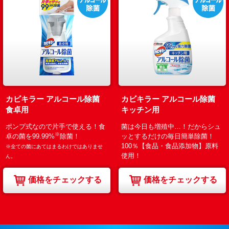
カビキラー アルコール除菌
カビキラー アルコール除菌
食卓用
キッチン用
ポンプ式なので片手で使える！食
菌は今日も増殖中…！だからシュ
※
卓の菌を99.99%
除菌！
ッとするだけの毎日簡単除菌！
100％【食品・食品添加物】原料
※全ての菌にあてはまるわけではありませ
使用！
ん。
価格をチェックする
価格をチェックする