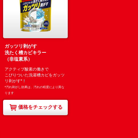
ガッツリ剥がす
洗たく槽カビキラー
（非塩素系）
アクティブ酸素の働きで
こびりついた洗濯槽カビをガッツ
リ剥がす*！
*汚れ剥がし効果は、汚れの程度により異な
ります
価格をチェックする