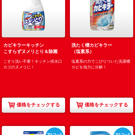
カビキラーキッチン
洗たく槽カビキラー
こすらずヌメリとり＆除菌
（塩素系）
こすり洗い不要！キッチン排水口
塩素系の力でこびりついた洗濯槽
カゴのヌメリに！
カビを強力に分解！
価格をチェックする
価格をチェックする