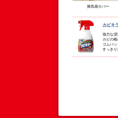
換気扇カバー
カビキ
強力な浸
カビの根
ゴムパッ
すっきり