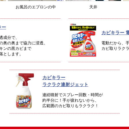
お風呂のエプロンの中
天井
ラー
カビキラー 
透成分で、
の奥の奥まで協力に浸透。
電動だから、
キンの黒カビまで
カビ取りラク
落とします。
カビキラー
ラクラク連射ジェット
連続噴射でスプレー回数・時間が
約半分に！手が疲れないから、
広範囲のカビ取りもラクラク！