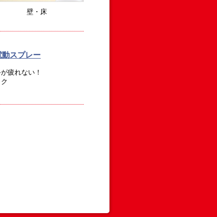
壁・床
電動スプレー
手が疲れない！
ラク