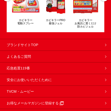
キラー
カビキラーPRO
カビキラー
カビキラーキッチン
洗
スプレー
最強ジェル
お風呂に置くだけ
こすらずヌメリとり
防カビジェル
＆除菌
ブランドサイトTOP
よくあるご質問
応急処置119番
安全にお使いいただくために
TVCM・ムービー
お得なメールマガジンに登録する