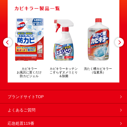
カビキラー
カビキラーキッチン
洗たく槽カビキラー
ガッツリ
お風呂に置くだけ
こすらずヌメリとり
（塩素系）
洗たく槽カ
防カビジェル
＆除菌
（非塩
ブランドサイトTOP
よくあるご質問
応急処置119番