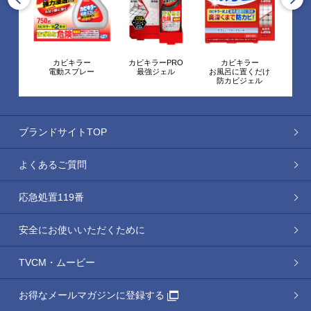
ー
カビキラーPRO
カビキラー
カビキラーキッチン
洗た
レー
最強ジェル
お風呂に置くだけ
こすらずヌメリとり
防カビジェル
＆除菌
ブランドサイトTOP
よくあるご質問
応急処置119番
安全にお使いいただくために
TVCM・ムービー
お得なメールマガジンに登録する