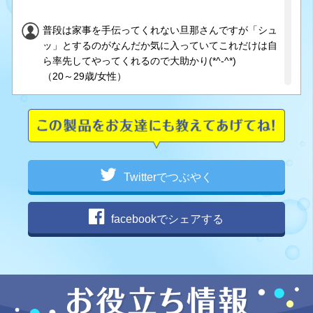
普段は家事を手伝ってくれない旦那さんですが「シュ
ッ」とするのがなんだか気に入っていてこれだけは自
ら率先してやってくれるので大助かり(*^-^*)
（20～29歳/女性）
いつも愛用してます。
除菌系は毎日しないとおちつかないし、手放せません
（20～29歳/女性）
Twitterでつぶやく
うちも始めてます。アルコール除菌!!
（30～39歳/女性）
facebookでシェアする
簡単に除菌できてうれしいです。
掃除が苦手な私でも、料理のあとなどに気負わずさっ
と拭くだけなので、手軽でいいなと思います。
（30～39歳/女性）