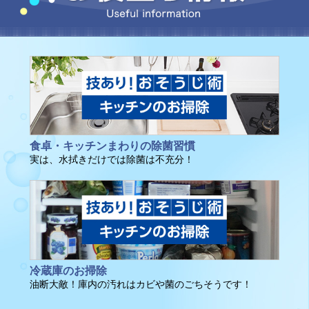
長年キッチン用のアルコールスプレータイプを愛用し
ており、無くなりかけたら売り場で周囲に目もくれ
ず、見慣れた容器を探して即購入（笑）
（40～49歳/女性）
カビキラー、キッチン用が使い勝手がよくて、重宝し
てます
（40～49歳/女性）
食卓・キッチンまわりの除菌習慣
「カビキラー アルコール除菌 キッチン用」は、毎日
実は、水拭きだけでは除菌は不充分！
使っています。
洗い流したりする必要がないので、簡単に除菌ができ
て満足しています！
（40～49歳/女性）
カビキラー アルコール除菌 キッチン用 は我が家の必
需品です！
冷蔵庫のお掃除
（40～49歳/女性）
油断大敵！庫内の汚れはカビや菌のごちそうです！