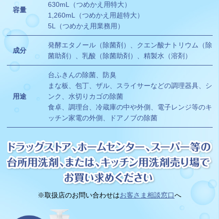
630mL（つめかえ用特大）
容量
1,260mL（つめかえ用超特大）
5L（つめかえ用業務用）
発酵エタノール（除菌剤）、クエン酸ナトリウム（除
成分
菌助剤）、乳酸（除菌助剤）、精製水（溶剤）
台ふきんの除菌、防臭
まな板、包丁、ザル、スライサーなどの調理器具、シ
用途
ンク、水切りカゴの除菌
食卓、調理台、冷蔵庫の中や外側、電子レンジ等のキ
ッチン家電の外側、ドアノブの除菌
※取扱店のお問い合わせは
お客さま相談窓口
へ